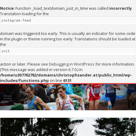
Notice
: Function _load_textdomain_just_in_time was called
incorrectly
.
Translation loading for the
instagram-feed
domain was triggered too early. This is usually an indicator for some code
in the plugin or theme running too early. Translations should be loaded at
the
init
action or later. Please see
Debugging in WordPress
for more information.
(This message was added in version 6.7.0.) in
/home/u307762782/domains/christophsander.at/public_html/wp-
includes/functions.php
on line
6131