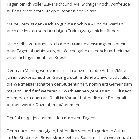
Tagen bin ich voller Zuversicht und, viel wichtiger noch, Vorfreude
auf das erste echte Steeple-Rennen der Saison!
Meine Form ist denke ich so gut wie noch nie – und da werden
auch die letzten seeehr ruhigen Trainingstage nichts ändern!
Mein Selbstvertrauen ist ob der 5.000m Bestleistung von vor ein
paar Tagen ohnehin groß, die Woche gabe es jedoch noch einmal
einen richtigen mentalen Boost!
Denn am Montag wurde ich endlich offiziell für die Anfang/Mitte
Juli im südkoreanischen Gwangju stattfindende Universiade, also
die Weltmeisterschaften der StudentInnen, nominiert! Gemeinsam
mit Jenni und fünf weiteren ÖLV-AthletInnen geht es am 1. Juli nach
Asien, wo ich dann am 9. Juli im Vorlauf hoffentlich die Finalquali
packen werde. Dazu aber später mehr!
Der Fokus gilt jetzt einmal den nächsten Tagen!
Denn nach dem morgigen, hoffentlich sehr erfolgreichen Auftritt
im Uni-Stadion zu Regensburg, geht es Sonntag gleich weiter nach