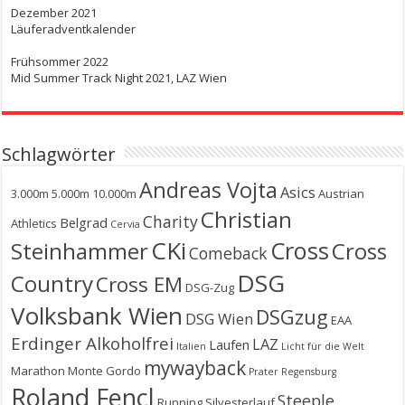
Dezember 2021
Läuferadventkalender
Frühsommer 2022
Mid Summer Track Night 2021, LAZ Wien
Schlagwörter
Andreas Vojta
Asics
3.000m
5.000m
10.000m
Austrian
Christian
Charity
Belgrad
Athletics
Cervia
CKi
Cross
Steinhammer
Cross
Comeback
DSG
Country
Cross EM
DSG-Zug
Volksbank Wien
DSGzug
DSG Wien
EAA
Erdinger Alkoholfrei
LAZ
Laufen
Italien
Licht für die Welt
mywayback
Marathon
Monte Gordo
Prater
Regensburg
Roland Fencl
Steeple
Running
Silvesterlauf