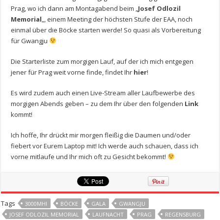
Prag, wo ich dann am Montagabend beim „
Josef Odlozil
Memorial
„, einem Meeting der höchsten Stufe der EAA, noch
einmal über die Böcke starten werde! So quasi als Vorbereitung
für Gwangju
Die Starterliste zum morgigen Lauf, auf der ich mich entgegen
jener für Prag weit vorne finde, findet Ihr
hier
!
Es wird zudem auch einen Live-Stream aller Laufbewerbe des
morgigen Abends geben – zu dem Ihr über den folgenden
Link
kommt!
Ich hoffe, Ihr drückt mir morgen fleißig die Daumen und/oder
fiebert vor Eurem Laptop mit! Ich werde auch schauen, dass ich
vorne mitlaufe und Ihr mich oft zu Gesicht bekommt!
Tags
3000MHI
BÖCKE
GALA
GWANGJU
JOSEF ODLOZIL MEMORIAL
LAUFNACHT
PRAG
REGENSBURG