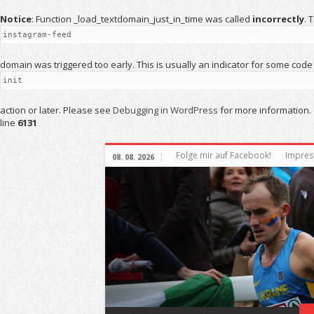
Notice
: Function _load_textdomain_just_in_time was called
incorrectly
. 
instagram-feed
domain was triggered too early. This is usually an indicator for some code
init
action or later. Please see
Debugging in WordPress
for more information. 
line
6131
Folge mir auf Facebook!
Impre
08. 08. 2026