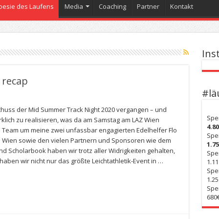
oesie des Laufens
Media
Coaching
Partner
Kontakt
Ins
 recap
#lä
schuss der Mid Summer Track Night 2020 vergangen – und
Spe
wirklich zu realisieren, was da am Samstag am LAZ Wien
4.8
eam um meine zwei unfassbar engagierten Edelhelfer Flo
Spe
 Wien sowie den vielen Partnern und Sponsoren wie dem
1.7
d Scholarbook haben wir trotz aller Widrigkeiten gehalten,
Spe
en wir nicht nur das größte Leichtathletik-Event in …
1.11
Spe
1.25
Spe
680