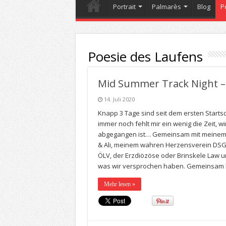
Portrait
Palmarès
Blog
P
Poesie des Laufens
Mid Summer Track Night –
14. Juli 2020
Knapp 3 Tage sind seit dem ersten Start
immer noch fehlt mir ein wenig die Zeit, 
abgegangen ist… Gemeinsam mit meinem T
& Ali, meinem wahren Herzensverein DSG
ÖLV, der Erzdiözöse oder Brinskele Law un
was wir versprochen haben. Gemeinsam hab
Mehr lesen »