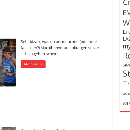
C
E
W
Er
LA
Sehr bizarr, was da bei manchen (oder doch
my
fast allen?) Marathonveranstaltungen so vor
R
sich zu gehen scheint...
Mehr lesen »
Silv
S
Tr
tsch
WL