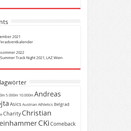
nts
ember 2021
feradventkalender
hsommer 2022
 Summer Track Night 2021, LAZ Wien
lagwörter
Andreas
00m
5.000m
10.000m
jta
Asics
Belgrad
Austrian Athletics
Christian
Charity
ia
CKi
teinhammer
Comeback