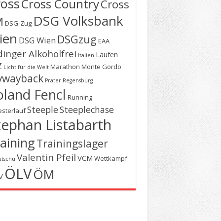
ross
Cross Country
Cross
DSG Volksbank
M
DSG-Zug
ien
DSGzug
DSG Wien
EAA
dinger Alkoholfrei
Laufen
Italien
Z
Marathon
Monte Gordo
Licht für die Welt
wayback
Prater
Regensburg
oland Fencl
Running
Steeple
Steeplechase
esterlauf
tephan Listabarth
aining
Trainingslager
Valentin Pfeil
VCM
Wettkampf
utschu
ÖLV
ÖM
V