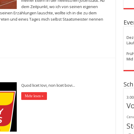
meiner Eltern in der heimischen Josefstadt. Ab
dem Zeitpunkt, wo ich von seinen eigenen
seinen Erzählungen lauschte, wollte ich in die zu dem
reten und eines Tages mich selbst Staatsmeister nennen
Eve
Dez
Läu
Frü
Mid
Sch
Quod licet Iovi, non licet bovi...
Mehr lesen »
3.0
Vo
Cerv
S