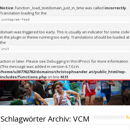
Notice
: Function _load_textdomain_just_in_time was called
incorrectly
.
Translation loading for the
instagram-feed
domain was triggered too early. This is usually an indicator for some code
in the plugin or theme running too early. Translations should be loaded at
the
init
action or later. Please see
Debugging in WordPress
for more information.
(This message was added in version 6.7.0.) in
/home/u307762782/domains/christophsander.at/public_html/wp-
includes/functions.php
on line
6131
Schlagwörter Archiv:
VCM