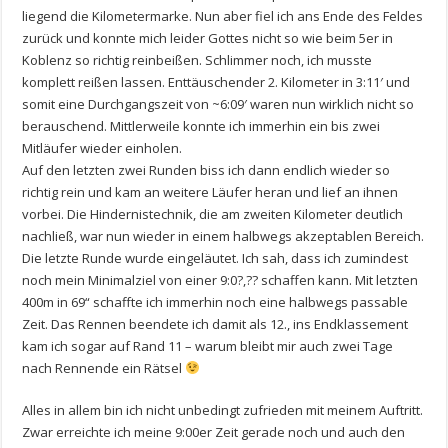
liegend die Kilometermarke. Nun aber fiel ich ans Ende des Feldes
zurück und konnte mich leider Gottes nicht so wie beim 5er in
Koblenz so richtig reinbeißen. Schlimmer noch, ich musste
komplett reißen lassen. Enttäuschender 2. Kilometer in 3:11′ und
somit eine Durchgangszeit von ~6:09′ waren nun wirklich nicht so
berauschend. Mittlerweile konnte ich immerhin ein bis zwei
Mitläufer wieder einholen.
Auf den letzten zwei Runden biss ich dann endlich wieder so
richtig rein und kam an weitere Läufer heran und lief an ihnen
vorbei. Die Hindernistechnik, die am zweiten Kilometer deutlich
nachließ, war nun wieder in einem halbwegs akzeptablen Bereich.
Die letzte Runde wurde eingeläutet. Ich sah, dass ich zumindest
noch mein Minimalziel von einer 9:0?,?? schaffen kann. Mit letzten
400m in 69“ schaffte ich immerhin noch eine halbwegs passable
Zeit. Das Rennen beendete ich damit als 12., ins Endklassement
kam ich sogar auf Rand 11 – warum bleibt mir auch zwei Tage
nach Rennende ein Rätsel
Alles in allem bin ich nicht unbedingt zufrieden mit meinem Auftritt.
Zwar erreichte ich meine 9:00er Zeit gerade noch und auch den