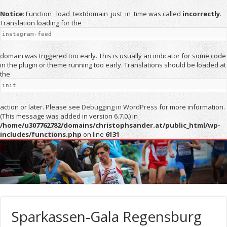
Notice
: Function _load_textdomain_just_in_time was called
incorrectly
.
Translation loading for the
instagram-feed
domain was triggered too early. This is usually an indicator for some code
in the plugin or theme running too early. Translations should be loaded at
the
init
action or later. Please see
Debugging in WordPress
for more information.
(This message was added in version 6.7.0.) in
/home/u307762782/domains/christophsander.at/public_html/wp-
includes/functions.php
on line
6131
Sparkassen-Gala Regensburg