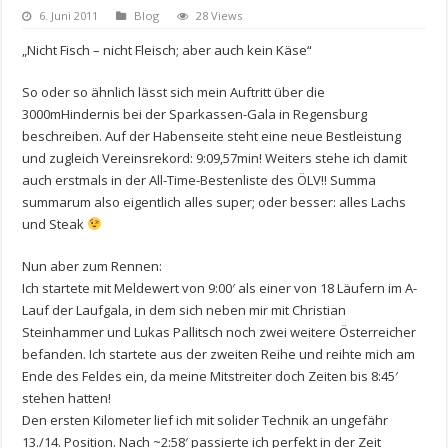
6. Juni 2011
Blog
28 Views
„Nicht Fisch – nicht Fleisch; aber auch kein Käse“
So oder so ähnlich lässt sich mein Auftritt über die
3000mHindernis bei der Sparkassen-Gala in Regensburg
beschreiben. Auf der Habenseite steht eine neue Bestleistung
und zugleich Vereinsrekord: 9:09,57min! Weiters stehe ich damit
auch erstmals in der All-Time-Bestenliste des ÖLV!! Summa
summarum also eigentlich alles super; oder besser: alles Lachs
und Steak
Nun aber zum
Rennen
:
Ich startete mit Meldewert von 9:00′ als einer von 18 Läufern im A-
Lauf der Laufgala, in dem sich neben mir mit Christian
Steinhammer und Lukas Pallitsch noch zwei weitere Österreicher
befanden. Ich startete aus der zweiten Reihe und reihte mich am
Ende des Feldes ein, da meine Mitstreiter doch Zeiten bis 8:45′
stehen hatten!
Den ersten Kilometer lief ich mit solider Technik an ungefähr
13./14. Position. Nach ~2:58′ passierte ich perfekt in der Zeit