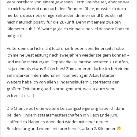
Vereinsrekord von einem gewissen Herrn Steinbauer, aber so wie
ich mich während und nach dem Rennen fühlte, musste ich doch
merken, dass noch einige Sekunden drinnen sind! Dies stimmt
mich natürlich positiv für die Zukunft. Denn mit einem zweiten
Kilometer sub 3:05′ wäre ja gleich einmal eine viel bessere Endzeit
möglich!
Außerdem darf ich nicht total unzufrieden sein. Einerseits habe
ich meine Bestleistung nach zwei Jahren wieder steigern können –
und mit Bestleistung im Gepäck die Heimreise antreten zu dürfen,
ist ja niemals etwas Schlechtes! Zum anderen durfte ich bei einem
sehr starken Internationalen Topmeeting im A-Lauf starten!
Weiters habe ich von allen Hindernisläufern Österreichs den
größten Zeitsprung nach vorne gemacht, was ja auch sehr
erfreulich ist =)
Die Chance auf eine weitere Leistungssteigerung habe ich dann
bei den Hindernisstaatsmeisterschaften in Villach Ende Juni.
Hoffentlich klappt es dann dort wieder mit einer neuen
Bestleistung und einem entsprechend starken 2. Kilometer